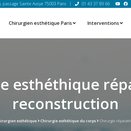
6, passage Sainte Avoye 75003 Paris
01 43 37 89 66
Chirurgien esthétique Paris
Interventions
ie esthéthique répa
reconstruction
irurgien esthétique
Chirurgie esthétique du corps
Chirurgie réparatr