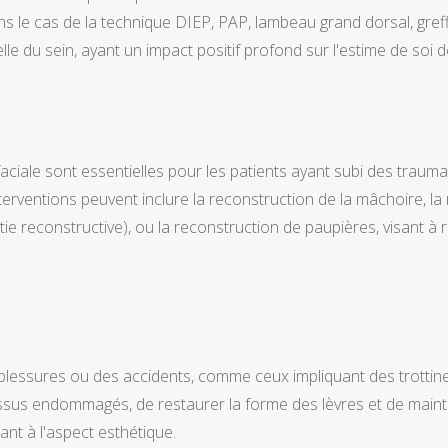
s le cas de la technique DIEP, PAP, lambeau grand dorsal, greff
lle du sein, ayant un impact positif profond sur l'estime de soi d
ciale sont essentielles pour les patients ayant subi des trauma
nterventions peuvent inclure la reconstruction de la mâchoire, l
ie reconstructive), ou la reconstruction de paupières, visant à re
blessures ou des accidents, comme ceux impliquant des trottinet
ssus endommagés, de restaurer la forme des lèvres et de mainteni
lant à l'aspect esthétique.