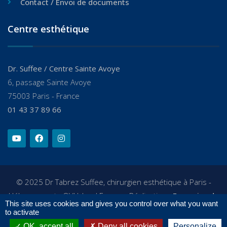
Contact / Envoi de documents
Centre esthétique
Dr. Suffee / Centre Sainte Avoye
6, passage Sainte Avoye
75003 Paris - France
01 43 37 89 66
© 2025 Dr Tabrez Suffee, chirurgien esthétique à Paris -
Hébergement : OVHcloud France - Réalisation :
Française du
This site uses cookies and gives you control over what you want
Numérique
- Directeur de la publication : Tabrez Suffee -
to activate
Mentions légales / RGPD
OK, accept all
Deny all cookies
Personalize