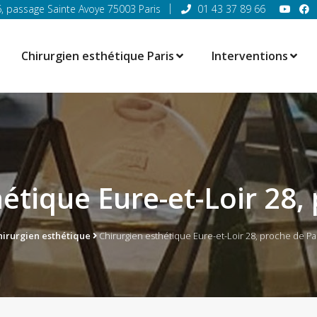
6, passage Sainte Avoye 75003 Paris
01 43 37 89 66
Chirurgien esthétique Paris
Interventions
étique Eure-et-Loir 28,
hirurgien esthétique
Chirurgien esthétique Eure-et-Loir 28, proche de Pa