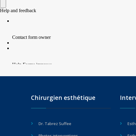
Chirurgien esthétique
Inter
Dr. Tabrez Suffee
Esth
Photos interventions
Esth