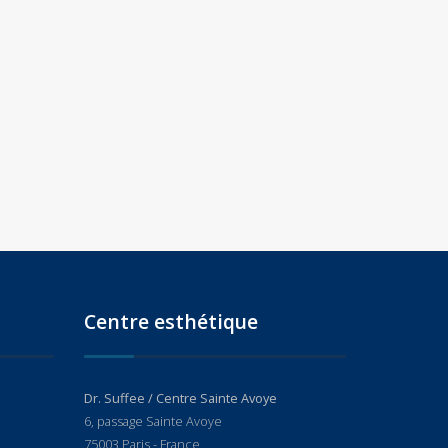
Centre esthétique
Dr. Suffee / Centre Sainte Avoye
6, passage Sainte Avoye
75003 Paris - France