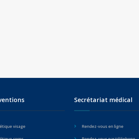
ventions
Secrétariat médical
étique visage
Rendez-vous en ligne
étique corps
Rendez-vous par téléphone