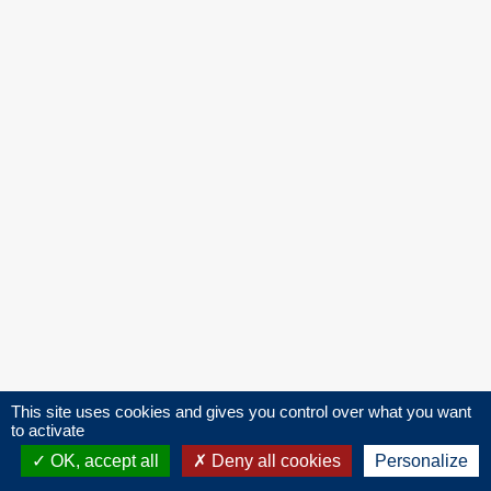
This site uses cookies and gives you control over what you want
to activate
Recherches courantes sur la
OK, accept all
Deny all cookies
Personalize