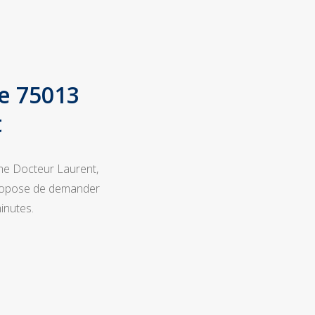
de 75013
t
ème Docteur Laurent,
 propose de demander
inutes.