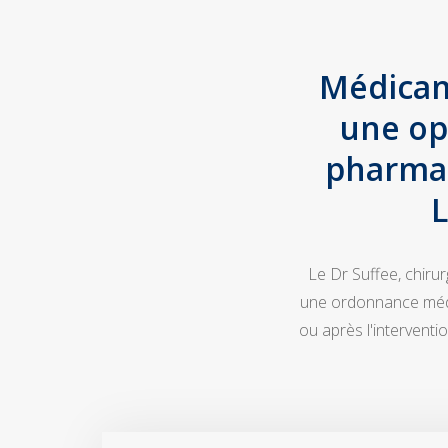
Médicam
une op
pharmac
L
Le Dr Suffee, chiru
une ordonnance médic
ou après l'intervent