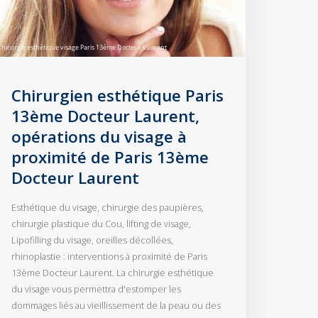
Chirurgien esthétique Paris
13ème Docteur Laurent,
opérations du visage à
proximité de Paris 13ème
Docteur Laurent
Esthétique du visage, chirurgie des paupières,
chirurgie plastique du Cou, lifting de visage,
Lipofilling du visage, oreilles décollées,
rhinoplastie : interventions à proximité de Paris
13ème Docteur Laurent. La chirurgie esthétique
du visage vous permettra d'estomper les
dommages liés au vieillissement de la peau ou des