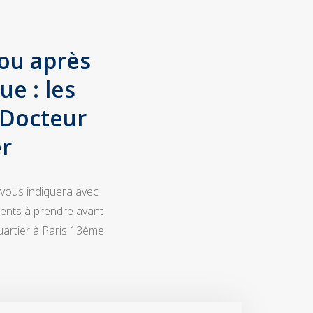
ou après
e : les
 Docteur
er
 vous indiquera avec
ments à prendre avant
uartier à Paris 13ème