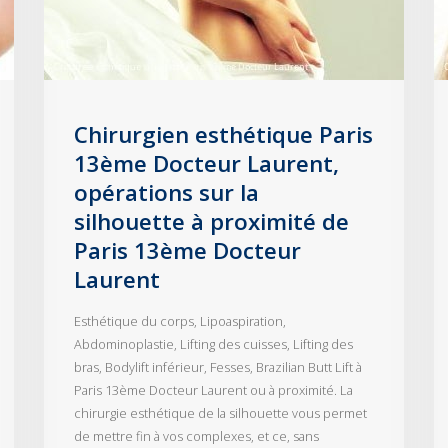
Chirurgien esthétique Paris
13ème Docteur Laurent,
opérations sur la
silhouette à proximité de
Paris 13ème Docteur
Laurent
Esthétique du corps, Lipoaspiration,
Abdominoplastie, Lifting des cuisses, Lifting des
bras, Bodylift inférieur, Fesses, Brazilian Butt Lift à
Paris 13ème Docteur Laurent ou à proximité. La
chirurgie esthétique de la silhouette vous permet
de mettre fin à vos complexes, et ce, sans