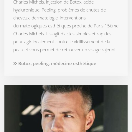
Charles Michels, injection de Botox, acide
hyaluronique, Peeling, problèmes de chutes de
cheveux, dermatologie, interventions
dermatologiques esthétiques proche de Paris 15ème
Charles Michels. Il s'agit d'actes simples et rapides
pour agir localement contre le vieillissement de la
peau et vous permet de retrouver un visage rajeuni.
Botox, peeling, médecine esthétique