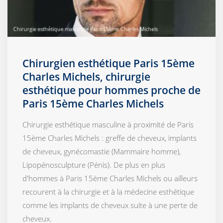
Chirurgien esthétique Paris 15ème
Charles Michels, chirurgie
esthétique pour hommes proche de
Paris 15ème Charles Michels
Chirurgie esthétique masculine à proximité de Paris
15ème Charles Michels : greffe de cheveux, implants
de cheveux, gynécomastie (Mammaire homme),
Lipopénosculpture (Pénis). De plus en plus
d'hommes à Paris 15ème Charles Michels ou ailleurs
recourent à la chirurgie et à la médecine esthétique
comme les implants de cheveux suite à une perte de
cheveux.