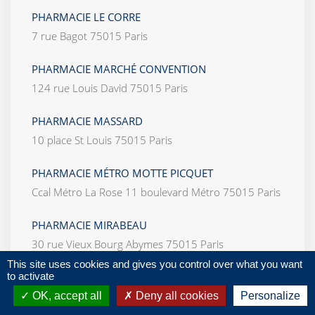
PHARMACIE LE CORRE
7 rue Bagot 75015 Paris
PHARMACIE MARCHÉ CONVENTION
124 rue Louis David 75015 Paris
PHARMACIE MASSARD
10 place St Louis 75015 Paris
PHARMACIE MÉTRO MOTTE PICQUET
Ccal Métro La Rose 11 boulevard Métro 75015 Paris
PHARMACIE MIRABEAU
30 rue Vieux Bourg Abymes 75015 Paris
This site uses cookies and gives you control over what you want
PHARMACIE NECKER
to activate
36 avenue P Goubet et J Van Heeghe 75015 Paris
OK, accept all
Deny all cookies
Personalize