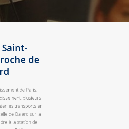
Saint-
proche de
rd
issement de Paris,
dissement, plusieurs
nter les transports en
lle de Balard sur la
ndre à la station de