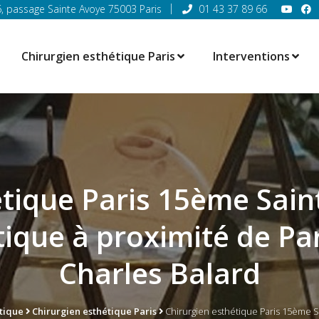
6, passage Sainte Avoye 75003 Paris
01 43 37 89 66
Chirurgien esthétique Paris
Interventions
tique Paris 15ème Sain
tique à proximité de Pa
Charles Balard
tique
Chirurgien esthétique Paris
Chirurgien esthétique Paris 15ème Sa