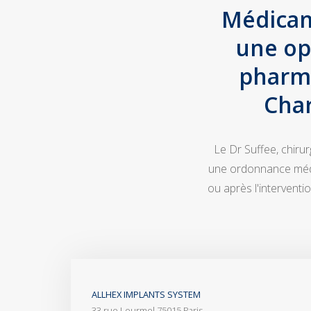
Médicam
une op
pharma
Char
Le Dr Suffee, chiru
une ordonnance médic
ou après l'intervent
ALLHEX IMPLANTS SYSTEM
33 rue Lourmel 75015 Paris