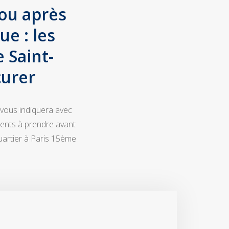
ou après
e : les
 Saint-
curer
 vous indiquera avec
ments à prendre avant
uartier à Paris 15ème