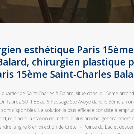
rgien esthétique Paris 15ème 
Balard, chirurgien plastique 
aris 15ème Saint-Charles Bala
 quartier de Saint-Charles à Balard, situé dans le 15ème arrond
 Dr Tabrez SUFFEE au 6 Passage Ste Avoye dans le 3ème arron
sont disponibles. La solution la plus efficace consiste à empru
d, rejoindre la station de métro le plus proche, généralement ce
rendre la ligne 8 en direction de Créteil – Pointe du Lac et desce