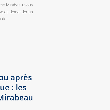
6ème Mirabeau, vous
pose de demander un
nutes.
ou après
e : les
Mirabeau