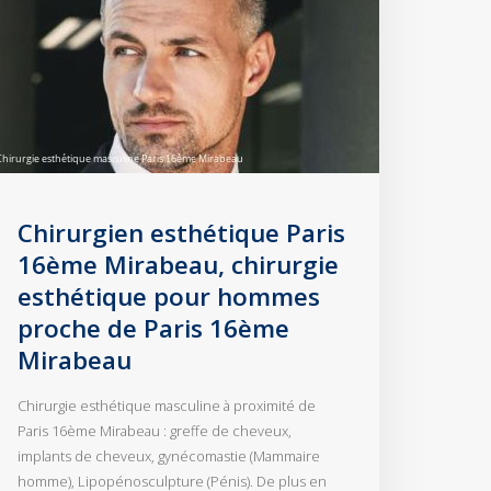
Chirurgien esthétique Paris
16ème Mirabeau, chirurgie
esthétique pour hommes
proche de Paris 16ème
Mirabeau
Chirurgie esthétique masculine à proximité de
Paris 16ème Mirabeau : greffe de cheveux,
implants de cheveux, gynécomastie (Mammaire
homme), Lipopénosculpture (Pénis). De plus en