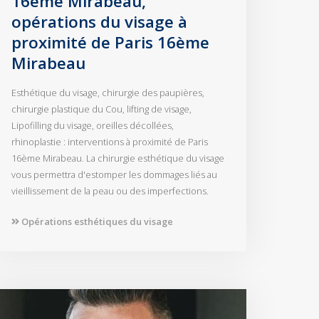
16ème Mirabeau,
opérations du visage à
proximité de Paris 16ème
Mirabeau
Esthétique du visage, chirurgie des paupières,
chirurgie plastique du Cou, lifting de visage,
Lipofilling du visage, oreilles décollées,
rhinoplastie : interventions à proximité de Paris
16ème Mirabeau. La chirurgie esthétique du visage
vous permettra d'estomper les dommages liés au
vieillissement de la peau ou des imperfections.
Opérations esthétiques du visage