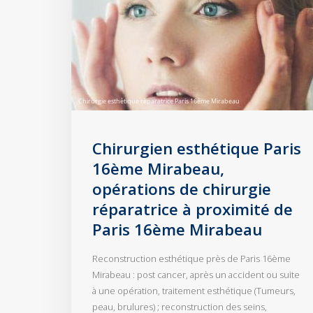
Chirurgien esthétique Paris
16ème Mirabeau,
opérations de chirurgie
réparatrice à proximité de
Paris 16ème Mirabeau
Reconstruction esthétique près de Paris 16ème
Mirabeau : post cancer, après un accident ou suite
à une opération, traitement esthétique (Tumeurs,
peau, brulures) ; reconstruction des seins,