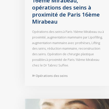
16ème Mirabeau,
opérations des seins à
proximité de Paris 16ème
Mirabeau
Opérations des seins à Paris 16ème Mirabeau ou à
proximité, augmentation mammaire par Lipofilling,
augmentation mammaire avec prothèses, Lifting
des seins, réduction mammaire, reconstruction
des seins. Opération de chirurgie plastique
possibles à proximité de Paris 16ème Mirabeau
chez le Dr Tabrez Suffee.
Opérations des seins