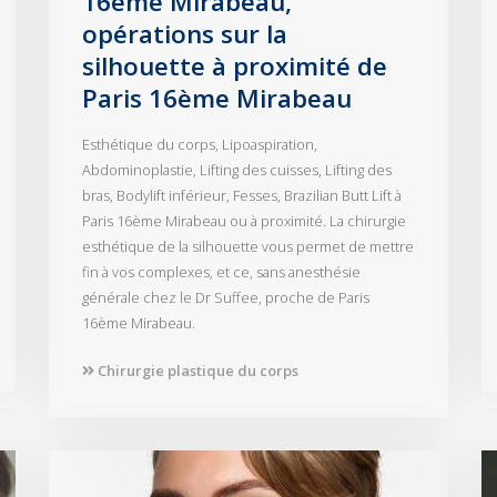
16ème Mirabeau,
opérations sur la
silhouette à proximité de
Paris 16ème Mirabeau
Esthétique du corps, Lipoaspiration,
Abdominoplastie, Lifting des cuisses, Lifting des
bras, Bodylift inférieur, Fesses, Brazilian Butt Lift à
Paris 16ème Mirabeau ou à proximité. La chirurgie
esthétique de la silhouette vous permet de mettre
fin à vos complexes, et ce, sans anesthésie
générale chez le Dr Suffee, proche de Paris
16ème Mirabeau.
Chirurgie plastique du corps