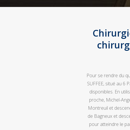
Chirurg
chirurg
Pour se rendre du qu
SUFFEE, situé au 6 P
disponibles. En uti
proche, Michel-Ange 
Montreuil et descendr
de Bagneux et descen
pour atteindre le pa