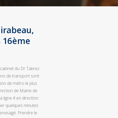
irabeau,
is 16ème
 cabinet du Dr Tabrez
ons de transport sont
ion de métro le plus
irection de Mairie de
a ligne 4 en direction
cher quelques minutes
 envisagé. Prendre le