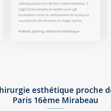
esthétiques proche de Paris 16ème Mirabeau. Il
s'agit d'actes simples et rapides pour agir
localement contre le vieillissement de la peau et
vous permet de retrouver un visage rajeuni.
Botox, peeling, médecine esthétique
hirurgie esthétique proche 
Paris 16ème Mirabeau